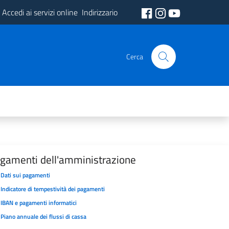
Accedi ai servizi online
Indirizzario
Cerca
gamenti dell'amministrazione
Dati sui pagamenti
Indicatore di tempestività dei pagamenti
IBAN e pagamenti informatici
Piano annuale dei flussi di cassa