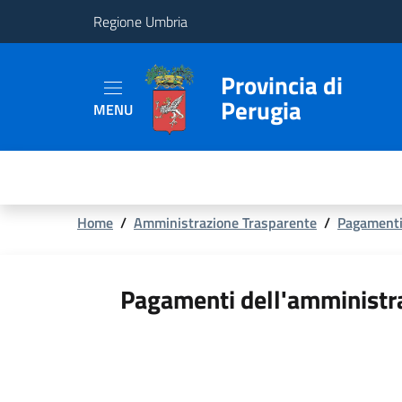
Regione Umbria
Provincia
Provincia di
Perugia
MENU
Aree
Tematiche
Servizi
Briciole
Home
/
Amministrazione Trasparente
/
Pagamenti
di
pane
Pagamenti dell'amministr