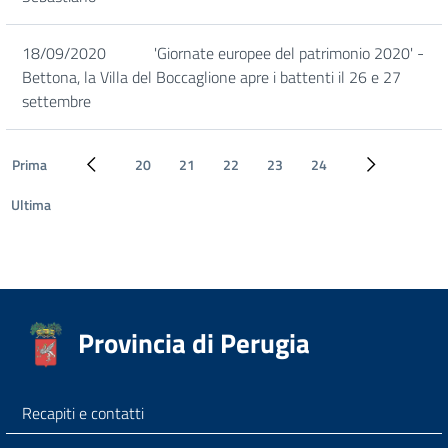
18/09/2020
'Giornate europee del patrimonio 2020' -
Bettona, la Villa del Boccaglione apre i battenti il 26 e 27
settembre
Prima
20
21
22
23
24
Pagina precedente
Pagina succe
Ultima
Provincia di Perugia
Recapiti e contatti