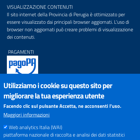
VISUALIZZAZIONE CONTENUTI
Il sito internet della Provincia di Perugia è ottimizzato per
essere visualizzato dai principali browser aggiornati. L'uso di
browser non aggiornati può creare problemi di visualizzazione
dei contenuti.
PAGAMENTI
Utilizziamo i cookie su questo sito per
SOCIAL NETWORKS
migliorare la tua esperienza utente
Pagina Facebook
Profilo Instagram
Facendo clic sul pulsante Accetta, ne acconsenti l'uso.
Canale YouTube
Maggiori informazioni
PNRR (Piano Nazionale di Ripresa e Resilienza)
Web analytics Italia (WAI)
piattaforma nazionale di raccolta e analisi dei dati statistici