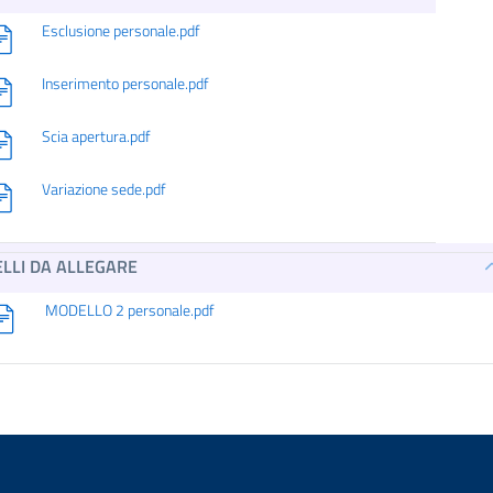
Esclusione personale.pdf
Inserimento personale.pdf
Scia apertura.pdf
Variazione sede.pdf
LLI DA ALLEGARE
MODELLO 2 personale.pdf