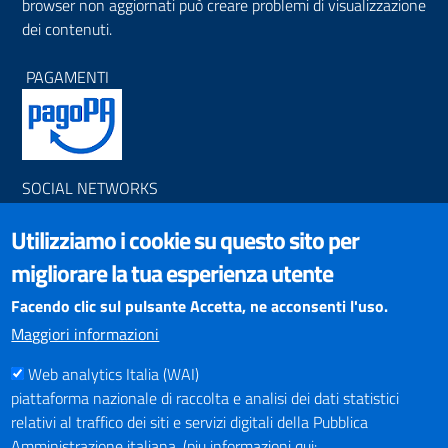
browser non aggiornati può creare problemi di visualizzazione
dei contenuti.
PAGAMENTI
SOCIAL NETWORKS
Pagina Facebook
Utilizziamo i cookie su questo sito per
Profilo Instagram
Canale YouTube
migliorare la tua esperienza utente
PNRR (Piano Nazionale di Ripresa e Resilienza)
Facendo clic sul pulsante Accetta, ne acconsenti l'uso.
Maggiori informazioni
Web analytics Italia (WAI)
piattaforma nazionale di raccolta e analisi dei dati statistici
relativi al traffico dei siti e servizi digitali della Pubblica
Mappa del Sito
Amministrazione italiana. (piu informazioni qui: