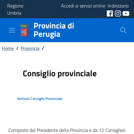
Regione
Accedi ai servizi online
Indirizzario
Umbria
Provincia di
Provincia
Perugia
Aree
Briciole
Tematiche
Home
/
Provincia
/
di
Servizi
pane
Consiglio provinciale
Archivio Consiglio Provinciale
Composto dal Presidente della Provincia e da 12 Consiglieri