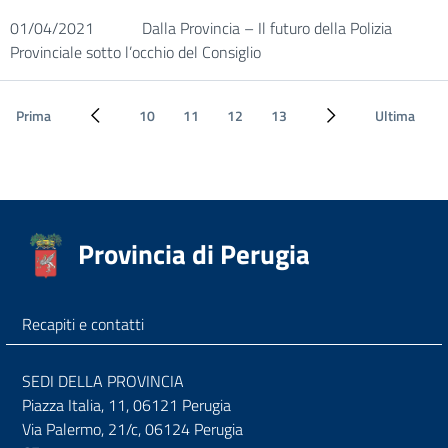
01/04/2021
Dalla Provincia – Il futuro della Polizia
Provinciale sotto l’occhio del Consiglio
Prima
10
11
12
13
Ultima
Pagina precedente
Pagina successiva
Provincia di Perugia
Recapiti e contatti
SEDI DELLA PROVINCIA
Piazza Italia, 11, 06121 Perugia
Via Palermo, 21/c, 06124 Perugia