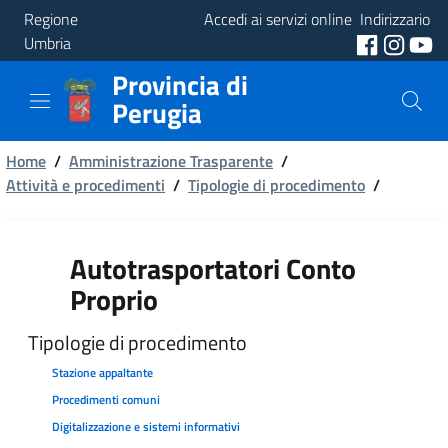
Regione
Accedi ai servizi online
Indirizzario
Umbria
Provincia di
Provincia
Perugia
Aree
Briciole
Tematiche
Home
/
Amministrazione Trasparente
/
Attività e procedimenti
/
Tipologie di procedimento
/
di
Servizi
pane
Autotrasportatori Conto
Proprio
Tipologie di procedimento
Stazione appaltante
Procedimenti comuni
Digitalizzazione e sistemi informativi