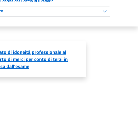
Concessione Contributi e Patrocini
ro
ato di idoneità professionale al
rto di merci per conto di terzi in
sa dall'esame