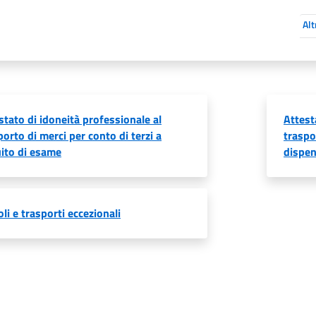
Alt
stato di idoneità professionale al
Attest
porto di merci per conto di terzi a
traspo
ito di esame
dispen
oli e trasporti eccezionali