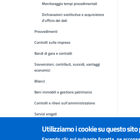
Monitoraggio tempi procedimentali
Dichiarazioni sostitutive e acquisizione
d'ufficio dei dati
Provvedimenti
Controlli sulle imprese
Bandi di gara e contratti
Sovvenzioni, contributi, sussidi, vantaggi
economici
Bilanci
Beni immobili e gestione patrimonio
Controlli e rilievi sull'amministrazione
Servizi erogati
Pagamenti dell'amministrazione
Utilizziamo i cookie su questo sito
Opere pubbliche
Facendo clic sul pulsante Accetta, ne acconse