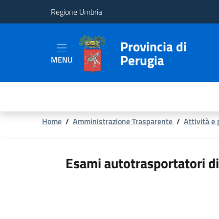
Regione Umbria
Provincia
Provincia di
Perugia
MENU
Aree
Tematiche
Servizi
Briciole
Home
/
Amministrazione Trasparente
/
Attività e
di
pane
Esami autotrasportatori di