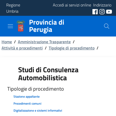
Regione
Accedi ai servizi online
Indirizzario
Umbria
Provincia di
Provincia
Perugia
Aree
Briciole
Tematiche
Home
/
Amministrazione Trasparente
/
Attività e procedimenti
/
Tipologie di procedimento
/
di
Servizi
pane
Studi di Consulenza
Automobilistica
Tipologie di procedimento
Stazione appaltante
Procedimenti comuni
Digitalizzazione e sistemi informativi