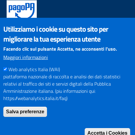
Utilizziamo i cookie su questo sito per
SOCIAL NETWORKS
migliorare la tua esperienza utente
Pagina Facebook
Profilo Instagram
Facendo clic sul pulsante Accetta, ne acconsenti l'uso.
Canale YouTube
Maggiori informazioni
PNRR (Piano Nazionale di Ripresa e Resilienza)
Web analytics Italia (WAI)
piattaforma nazionale di raccolta e analisi dei dati statistici
relativi al traffico dei siti e servizi digitali della Pubblica
Amministrazione italiana. (piu informazioni qui:
https://webanalytics.italia.it/faq)
Mappa del Sito
Salva preferenze
Indirizzario
Intranet
Accetta i Cookies