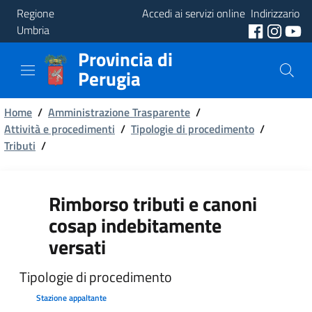
Regione
Accedi ai servizi online
Indirizzario
Umbria
Provincia di
Provincia
Perugia
Aree
Briciole
Tematiche
Home
/
Amministrazione Trasparente
/
Attività e procedimenti
/
Tipologie di procedimento
/
di
Tributi
Servizi
/
pane
Rimborso tributi e canoni
cosap indebitamente
versati
Tipologie di procedimento
Stazione appaltante