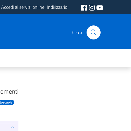
Accedi ai servizi online
Indirizzario
Cerca
gomenti
toscuole