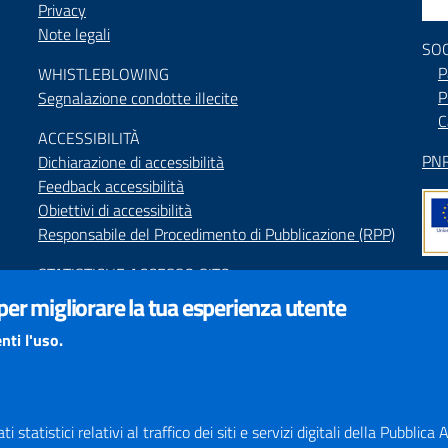
Privacy
Note legali
SO
P
WHISTLEBLOWING
P
Segnalazione condotte illecite
C
ACCESSIBILIT
À
PNR
Dichiarazione di accessibilità
Feedback accessibilità
Obiettivi di accessibilità
Responsabile del Procedimento di Pubblicazione (RPP)
STATISTICHE ACCESSO SITO
Map
 per migliorare la tua esperienza utente
SEGNALAZIONI relative ai CONTENUTI DEL SITO
Indi
redazione@provincia.perugia.it
nti l'uso.
Int
VISUALIZZAZIONE CONTENUTI
Il sito internet della Provincia di Perugia è ottimizzato
per essere visualizzato dai principali browser aggiornati.
 statistici relativi al traffico dei siti e servizi digitali della Pubblic