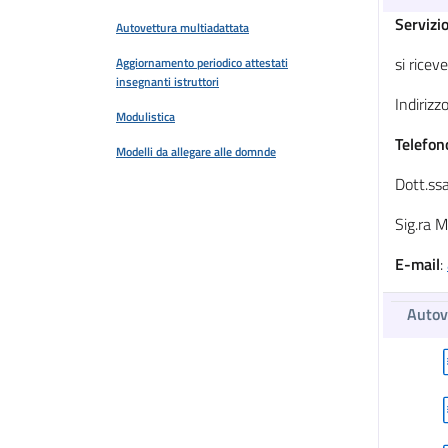
Servizi
Autovettura multiadattata
si rice
Aggiornamento periodico attestati
insegnanti istruttori
Indiriz
Modulistica
Telefo
Modelli da allegare alle domnde
Dott.ss
Sig.ra
E-mail
:
Autov