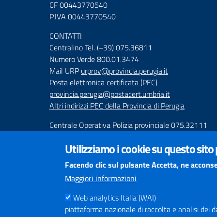
CF 00443770540
P.IVA 00443770540
CONTATTI
Centralino Tel. (+39) 075.36811
Numero Verde 800.01.3474
Mail URP
urprov@provincia.perugia.it
Posta elettronica certificata (PEC)
provincia.perugia@postacert.umbria.it
Altri indirizzi PEC della Provincia di Perugia
Centrale Operativa Polizia provinciale 075.32111
Emergenza Stradale 335.6425246
Utilizziamo i cookie su questo sito
Numeri Emergenza dei Comprensori
Facendo clic sul pulsante Accetta, ne acconse
Infoviabilità
Maggiori informazioni
Web analytics Italia (WAI)
piattaforma nazionale di raccolta e analisi dei dati